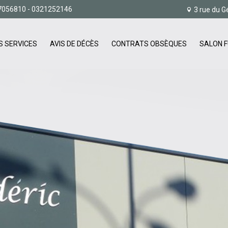
7056810
- 0321252146
3 rue du G
S SERVICES
AVIS DE DÉCÈS
CONTRATS OBSÈQUES
SALON F