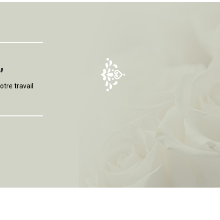
,
tre travail