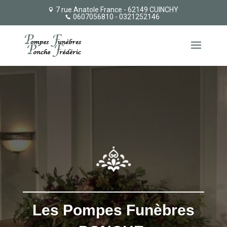
7 rue Anatole France - 62149 CUINCHY
0607056810
- 0321252146
Les Pompes Funèbres