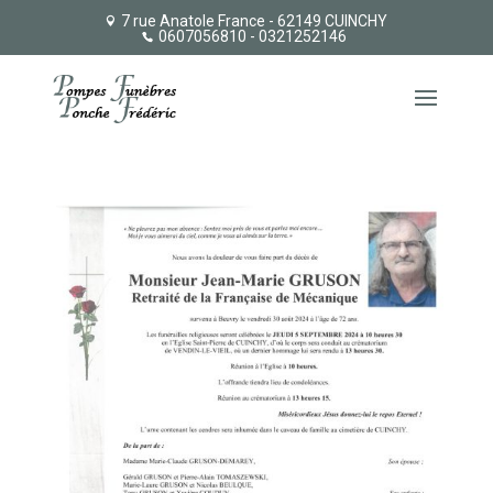
7 rue Anatole France - 62149 CUINCHY
0607056810
- 0321252146