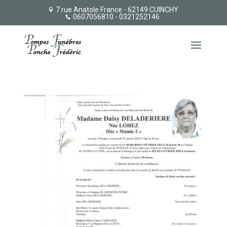
7 rue Anatole France - 62149 CUINCHY
0607056810
- 0321252146