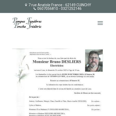
7 rue Anatole France - 62149 CUINCHY
0607056810
- 0321252146