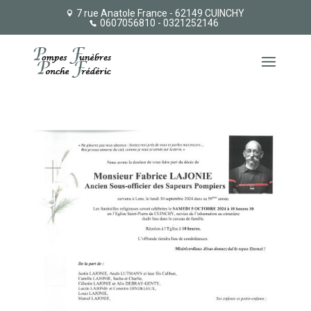
7 rue Anatole France - 62149 CUINCHY
0607056810
- 0321252146