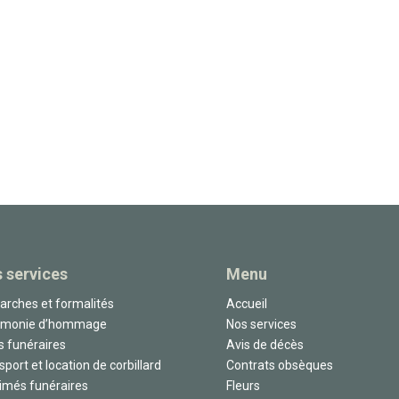
 services
Menu
rches et formalités
Accueil
émonie d’hommage
Nos services
s funéraires
Avis de décès
sport et location de corbillard
Contrats obsèques
imés funéraires
Fleurs