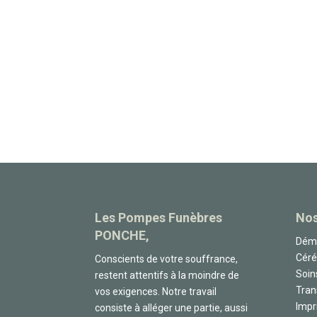
Les Pompes Funèbres
Nos
PONCHE,
Déma
Cér
Conscients de votre souffrance,
Soin
restent attentifs à la moindre de
Tran
vos exigences. Notre travail
Impr
consiste à alléger une partie, aussi