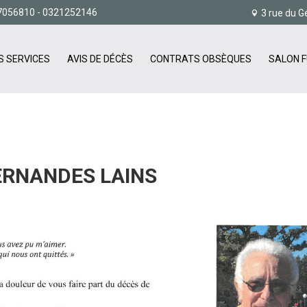
7056810
- 0321252146
3 rue du G
S SERVICES
AVIS DE DÉCÈS
CONTRATS OBSÈQUES
SALON F
ERNANDES LAINS