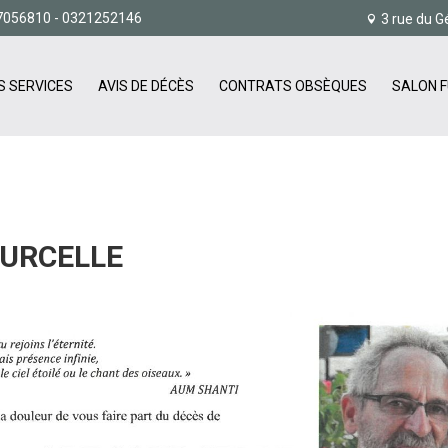
7056810
- 0321252146
3 rue du G
S SERVICES
AVIS DE DÉCÈS
CONTRATS OBSÈQUES
SALON F
OURCELLE