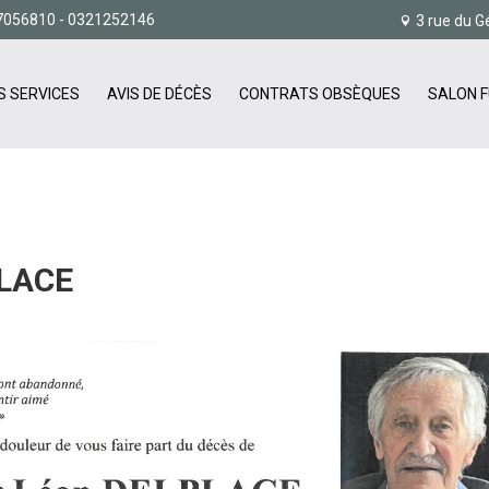
7056810
- 0321252146
3 rue du G
S SERVICES
AVIS DE DÉCÈS
CONTRATS OBSÈQUES
SALON F
LACE