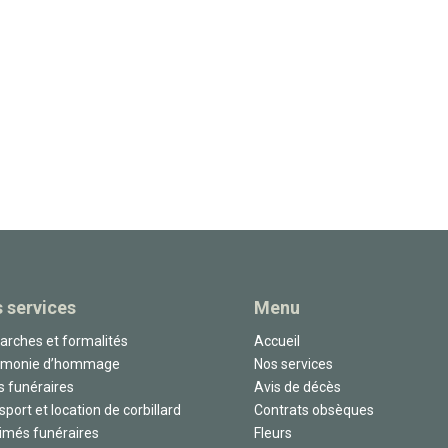
 services
Menu
rches et formalités
Accueil
émonie d’hommage
Nos services
s funéraires
Avis de décès
sport et location de corbillard
Contrats obsèques
imés funéraires
Fleurs