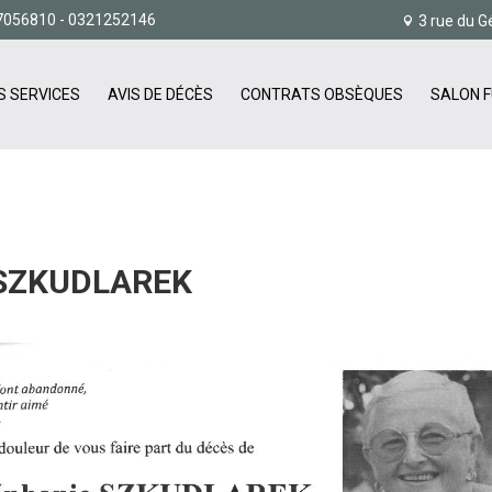
7056810
- 0321252146
3 rue du G
S SERVICES
AVIS DE DÉCÈS
CONTRATS OBSÈQUES
SALON F
SZKUDLAREK