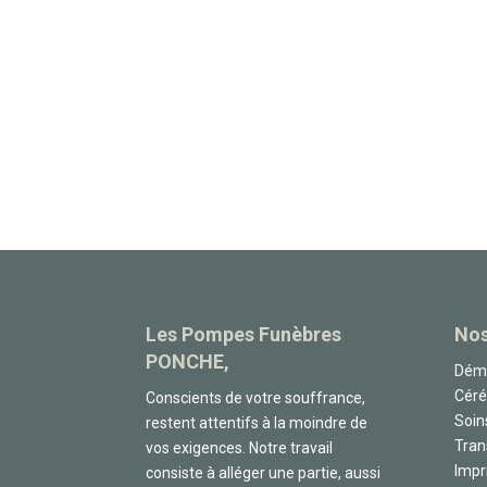
Les Pompes Funèbres
Nos
PONCHE,
Déma
Cér
Conscients de votre souffrance,
Soin
restent attentifs à la moindre de
Tran
vos exigences. Notre travail
Impr
consiste à alléger une partie, aussi