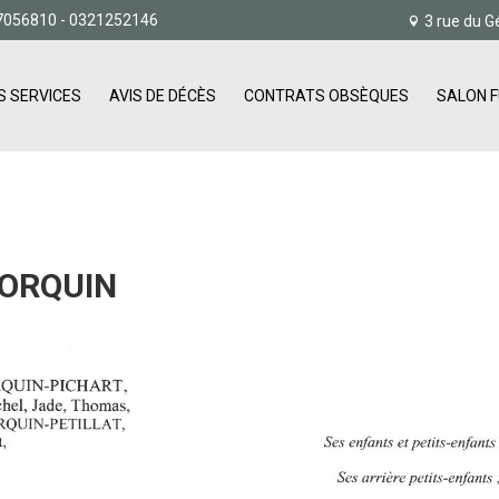
7056810
- 0321252146
3 rue du G
S SERVICES
AVIS DE DÉCÈS
CONTRATS OBSÈQUES
SALON F
LORQUIN