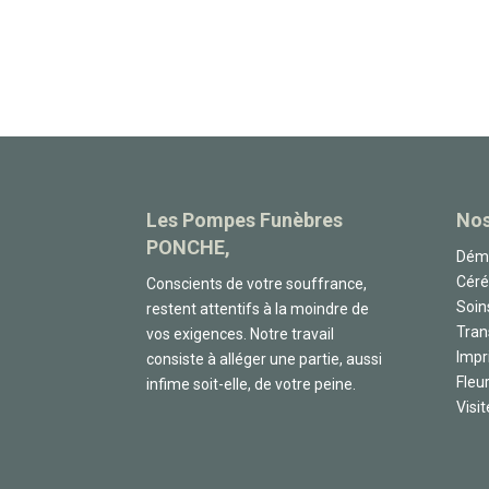
Les Pompes Funèbres
Nos
PONCHE,
Déma
Cér
Conscients de votre souffrance,
Soin
restent attentifs à la moindre de
Tran
vos exigences. Notre travail
Impr
consiste à alléger une partie, aussi
Fleur
infime soit-elle, de votre peine.
Visit