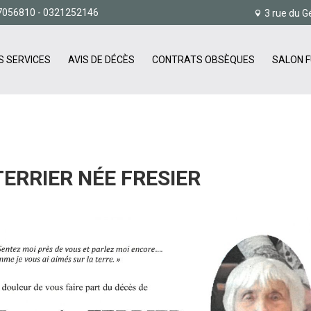
7056810
- 0321252146
3 rue du G
S SERVICES
AVIS DE DÉCÈS
CONTRATS OBSÈQUES
SALON F
ERRIER NÉE FRESIER