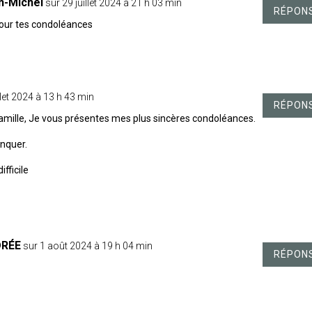
n-Michel
sur 29 juillet 2024 à 21 h 03 min
RÉPON
our tes condoléances
llet 2024 à 13 h 43 min
RÉPON
famille, Je vous présentes mes plus sincères condoléances.
nquer.
fficile
DRÉE
sur 1 août 2024 à 19 h 04 min
RÉPON