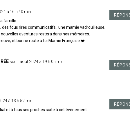
 2024 à 16 h 40 min
RÉPON
a famille.
, des fous rires communicatifs , une mamie vadrouilleuse,
de nouvelles aventures restera dans nos mémoires.
preuve, et bonne route à toi Mamie Françoise ❤️
DRÉE
sur 1 août 2024 à 19 h 05 min
RÉPON
 2024 à 13 h 52 min
RÉPON
ial et à tous ses proches suite à cet évènement