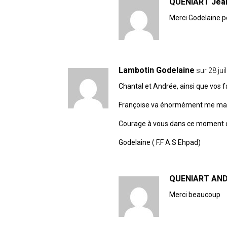
QUÉNIART Jea
Merci Godelaine p
Lambotin Godelaine
sur 28 jui
Chantal et Andrée, ainsi que vos 
Françoise va énormément me ma
Courage à vous dans ce moment di
Godelaine ( F.F A.S Ehpad)
QUENIART AN
Merci beaucoup