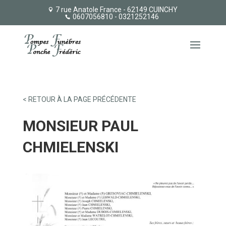
7 rue Anatole France - 62149 CUINCHY
0607056810
- 0321252146
< RETOUR À LA PAGE PRÉCÉDENTE
MONSIEUR PAUL
CHMIELENSKI