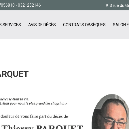
7056810
- 0321252146
3 rue du G
S SERVICES
AVIS DE DÉCÈS
CONTRATS OBSÈQUES
SALON F
ARQUET