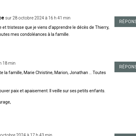
ce
sur 28 octobre 2024 à 16 h 41 min
RÉPON
e et tristesse que je viens d’apprendre le décès de Thierry,
Toutes mes condoléances à la famille.
h 18 min
RÉPON
e la famille, Marie Christine, Marion, Jonathan … Toutes
er paix et apaisement. Il veille sur ses petits enfants.
urage,
 octobre 2024 à 17 h 43 min