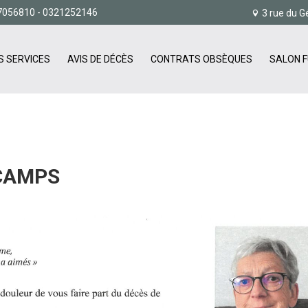
7056810
- 0321252146
3 rue du G
S SERVICES
AVIS DE DÉCÈS
CONTRATS OBSÈQUES
SALON F
CAMPS