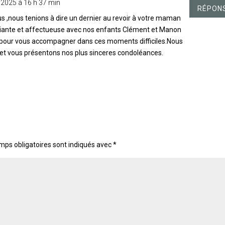
r 2025 à 16 h 37 min
RÉPON
 ,nous tenions à dire un dernier au revoir à votre maman
riante et affectueuse avec nos enfants Clément et Manon
us pour vous accompagner dans ces moments difficiles.Nous
t vous présentons nos plus sinceres condoléances.
mps obligatoires sont indiqués avec
*