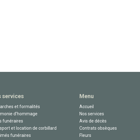
 services
Menu
rches et formalités
Accueil
émonie d’hommage
Nos services
s funéraires
Avis de décès
sport et location de corbillard
Contrats obsèques
imés funéraires
Fleurs