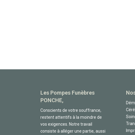
Les Pompes Funèbres
Nos
PONCHE,
Déma
Cér
Conscients de votre souffrance,
Soin
restent attentifs à la moindre de
Tran
vos exigences. Notre travail
Impr
consiste à alléger une partie, aussi