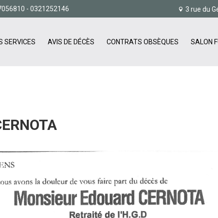
7056810
- 0321252146
3 rue du G
S SERVICES
AVIS DE DÉCÈS
CONTRATS OBSÈQUES
SALON F
CERNOTA