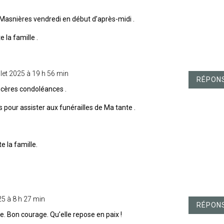
de Masnières vendredi en début d’après-midi .
 la famille .
illet 2025 à 19 h 56 min
RÉPON
ncères condoléances .
 pour assister aux funérailles de Ma tante .
e la famille.
025 à 8 h 27 min
RÉPON
e. Bon courage. Qu’elle repose en paix !