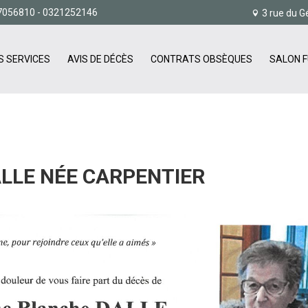
7056810
- 0321252146
3 rue du G
S SERVICES
AVIS DE DÉCÈS
CONTRATS OBSÈQUES
SALON F
LLE NÉE CARPENTIER