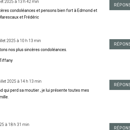
llet 2025 à 13 h 42 min
RÉPON
cères condoléances et pensons bien fort à Edmond et
 Marescaux et Frédéric
illet 2025 à 10 h 13 min
RÉPON
ons nos plus sincères condoléances.
Tiffany
uillet 2025 à 14 h 13 min
RÉPON
qui perd sa moutier , je lui présente toutes mes
ille.
2025 à 18 h 31 min
RÉPON