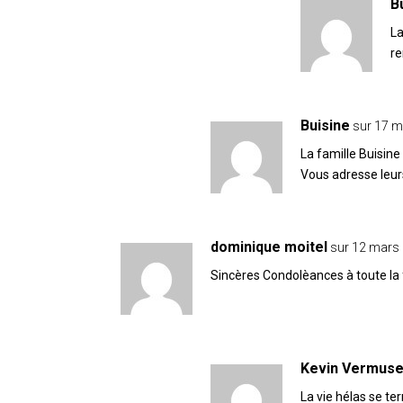
B
La
r
Buisine
sur 17 m
La famille Buisine
Vous adresse leu
dominique moitel
sur 12 mars 
Sincères Condolèances à toute la f
Kevin Vermus
La vie hélas se te