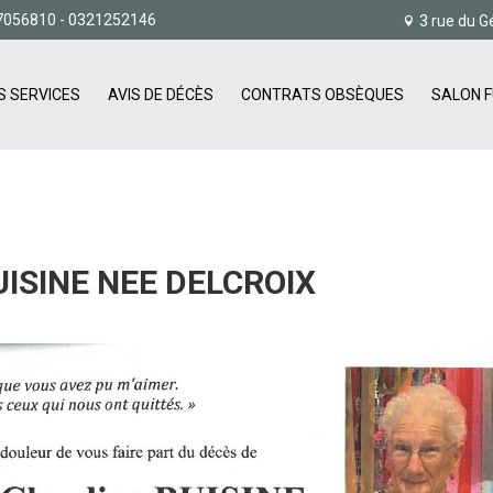
7056810
- 0321252146
3 rue du G
S SERVICES
AVIS DE DÉCÈS
CONTRATS OBSÈQUES
SALON F
ISINE NEE DELCROIX